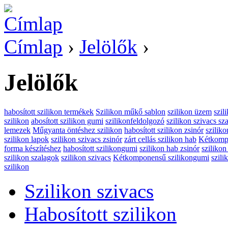
Címlap
›
Jelölők
›
Jelölők
habosított szilikon termékek
Szilikon műkő sablon
szilikon üzem
szil
szilikon
abosított szilikon gumi
szilikonfeldolgozó
szilikon szivacs sz
lemezek
Műgyanta öntéshez szilikon
habosított szilikon zsinór
sziliko
szilikon lapok
szilikon szivacs zsinór
zárt cellás szilikon hab
Kétkompo
forma készítéshez
habosított szilikongumi
szilikon hab zsinór
szilikon
szilikon szalagok
szilikon szivacs
Kétkomponensű szilikongumi
szil
szilikon
Szilikon szivacs
Habosított szilikon