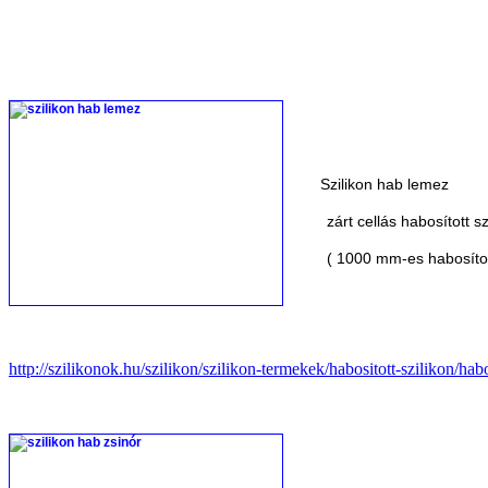
Szilikon hab lemez
zárt cellás habosított szi
( 1000 mm-es habosított s
http://szilikonok.hu/szilikon/szilikon-termekek/habositott-szilikon/habo