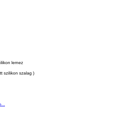
likon lemez
zilikon szalag )
...