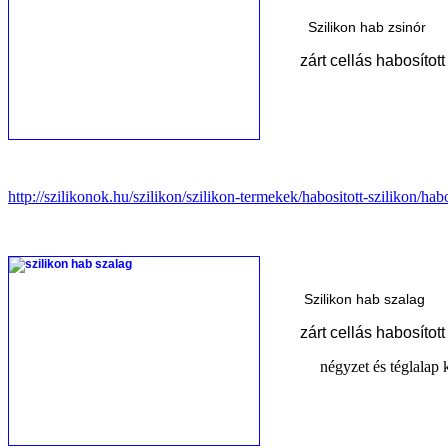
Szilikon hab zsinór
zárt cellás habosított
http://szilikonok.hu/szilikon/szilikon-termekek/habositott-szilikon/habo
Szilikon hab szalag
zárt cellás habosított s
négyzet és téglalap ker