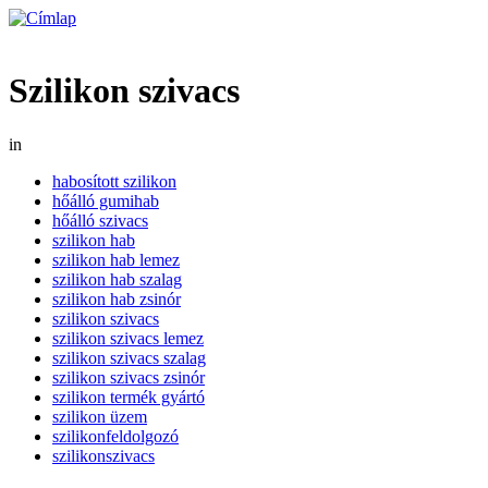
Szilikon szivacs
in
habosított szilikon
hőálló gumihab
hőálló szivacs
szilikon hab
szilikon hab lemez
szilikon hab szalag
szilikon hab zsinór
szilikon szivacs
szilikon szivacs lemez
szilikon szivacs szalag
szilikon szivacs zsinór
szilikon termék gyártó
szilikon üzem
szilikonfeldolgozó
szilikonszivacs