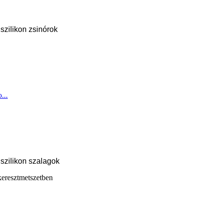
 szilikon zsinórok
...
zilikon szalagok
esztmetszetben