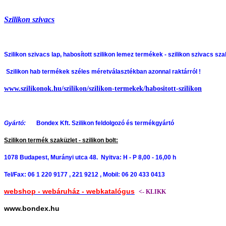
Szilikon szivacs
Szilikon szivacs lap, habosított szilikon lemez termékek -
szilikon szivacs sza
Szilikon hab termékek széles méretválasztékban azonnal raktárról !
www.szilikonok.hu/szilikon/szilikon-termekek/habositott-szilikon
Gyártó:
Bondex Kft. Szilikon feldolgozó és termékgyártó
Szilikon termék szaküzlet - szilikon bolt:
1078 Budapest, Murányi utca 48. Nyitva: H - P 8,00 - 16,00 h
Tel/Fax: 06 1 220 9177 , 221 9212 , Mobil: 06 20 433 0413
webshop - webáruház - webkatalógus
<- KLIKK
www.bondex.hu