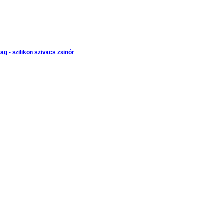
lag -
szilikon szivacs zsinór