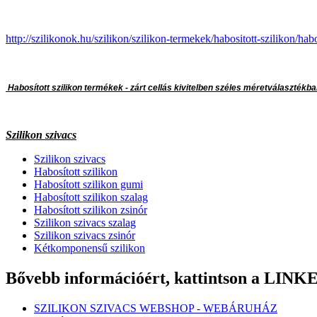
http://szilikonok.hu/szilikon/szilikon-termekek/habositott-szilikon/habo
Habosított szilikon termékek - zárt cellás kivitelben széles méretválasztékban
Szilikon szivacs
Szilikon szivacs
Habosított szilikon
Habosított szilikon gumi
Habosított szilikon szalag
Habosított szilikon zsinór
Szilikon szivacs szalag
Szilikon szivacs zsinór
Kétkomponensű szilikon
Bővebb információért, kattintson a LIN
SZILIKON SZIVACS WEBSHOP - WEBÁRUHÁZ