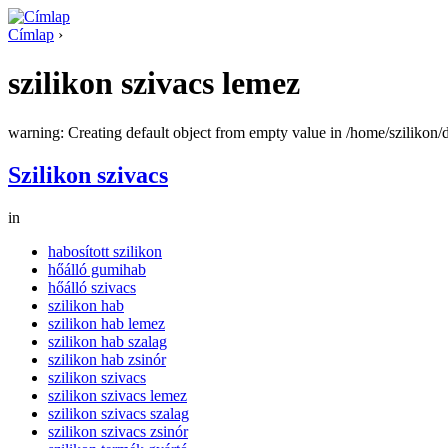
Címlap
›
szilikon szivacs lemez
warning: Creating default object from empty value in /home/szilikon
Szilikon szivacs
in
habosított szilikon
hőálló gumihab
hőálló szivacs
szilikon hab
szilikon hab lemez
szilikon hab szalag
szilikon hab zsinór
szilikon szivacs
szilikon szivacs lemez
szilikon szivacs szalag
szilikon szivacs zsinór