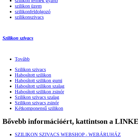
szilikon termék gyártó
szilikon üzem
szilikonfeldolgozó
szilikonszivacs
Szilikon szivacs
Tovább
Szilikon szivacs
Habosított szilikon
Habosított szilikon gumi
Habosított szilikon szalag
Habosított szilikon zsinór
Szilikon szivacs szalag
Szilikon szivacs zsinór
Kétkomponensű szilikon
Bővebb információért, kattintson a LIN
SZILIKON SZIVACS WEBSHOP - WEBÁRUHÁZ