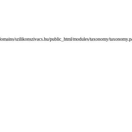
/domains/szilikonszivacs.hu/public_html/modules/taxonomy/taxonomy.pa