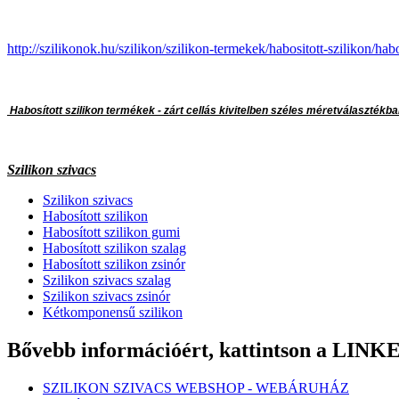
http://szilikonok.hu/szilikon/szilikon-termekek/habositott-szilikon/habo
Habosított szilikon termékek - zárt cellás kivitelben széles méretválasztékban
Szilikon szivacs
Szilikon szivacs
Habosított szilikon
Habosított szilikon gumi
Habosított szilikon szalag
Habosított szilikon zsinór
Szilikon szivacs szalag
Szilikon szivacs zsinór
Kétkomponensű szilikon
Bővebb információért, kattintson a LIN
SZILIKON SZIVACS WEBSHOP - WEBÁRUHÁZ