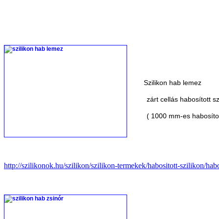
Szilikon hab lemez
zárt cellás habosított szi
( 1000 mm-es habosított s
http://szilikonok.hu/szilikon/szilikon-termekek/habositott-szilikon/habo