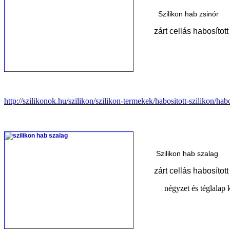
Szilikon hab zsinór
zárt cellás habosított
http://szilikonok.hu/szilikon/szilikon-termekek/habositott-szilikon/habo
Szilikon hab szalag
zárt cellás habosított s
négyzet és téglalap ker