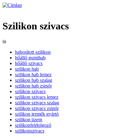
Szilikon szivacs
in
habosított szilikon
hőálló gumihab
hőálló szivacs
szilikon hab
szilikon hab lemez
szilikon hab szalag
szilikon hab zsinór
szilikon szivacs
szilikon szivacs lemez
szilikon szivacs szalag
szilikon szivacs zsinór
szilikon termék gyártó
szilikon üzem
szilikonfeldolgozó
szilikonszivacs