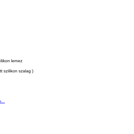
likon lemez
zilikon szalag )
...