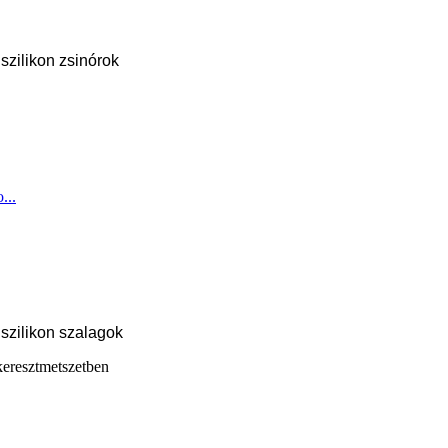
 szilikon zsinórok
...
zilikon szalagok
esztmetszetben