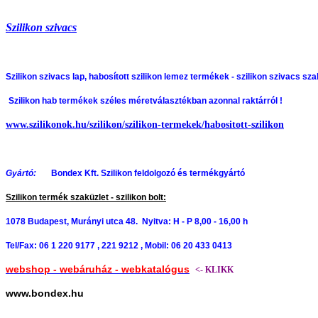
Szilikon szivacs
Szilikon szivacs lap, habosított szilikon lemez termékek -
szilikon szivacs sza
Szilikon hab termékek széles méretválasztékban azonnal raktárról !
www.szilikonok.hu/szilikon/szilikon-termekek/habositott-szilikon
Gyártó:
Bondex Kft. Szilikon feldolgozó és termékgyártó
Szilikon termék szaküzlet - szilikon bolt:
1078 Budapest, Murányi utca 48. Nyitva: H - P 8,00 - 16,00 h
Tel/Fax: 06 1 220 9177 , 221 9212 , Mobil: 06 20 433 0413
webshop - webáruház - webkatalógus
<- KLIKK
www.bondex.hu