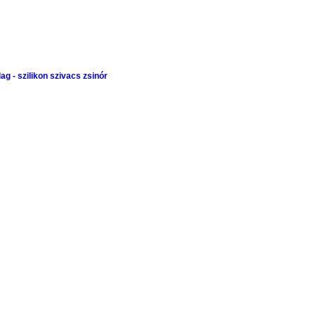
lag -
szilikon szivacs zsinór